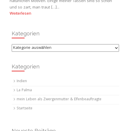
natürlichen Motiven. Einige meiner Tassen sind so schön
und so zart, man traut […]...
Weiterlesen
Kategorien
Kategorien
Kategorien
Indien
La Palma
mein Leben als Zwergenmutter & Elfenbeauftragte
Startseite
Neueste Beiträge