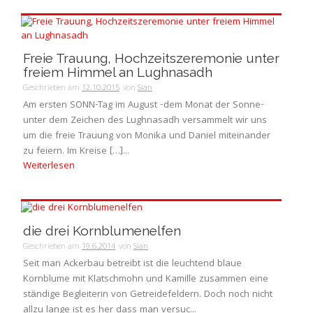
Freie Trauung, Hochzeitszeremonie unter
freiem Himmel an Lughnasadh
Geschrieben am
12.10.2015
von
Sian
Am ersten SONN-Tag im August -dem Monat der Sonne-
unter dem Zeichen des Lughnasadh versammelt wir uns
um die freie Trauung von Monika und Daniel miteinander
zu feiern. Im Kreise […]...
Weiterlesen
die drei Kornblumenelfen
Geschrieben am
19.6.2014
von
Sian
Seit man Ackerbau betreibt ist die leuchtend blaue
Kornblume mit Klatschmohn und Kamille zusammen eine
ständige Begleiterin von Getreidefeldern. Doch noch nicht
allzu lange ist es her dass man versuc...