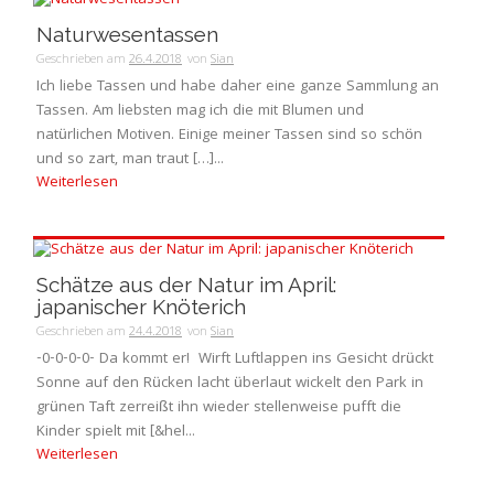
Naturwesentassen
Geschrieben am
26.4.2018
von
Sian
Ich liebe Tassen und habe daher eine ganze Sammlung an
Tassen. Am liebsten mag ich die mit Blumen und
natürlichen Motiven. Einige meiner Tassen sind so schön
und so zart, man traut […]...
Weiterlesen
Schätze aus der Natur im April:
japanischer Knöterich
Geschrieben am
24.4.2018
von
Sian
-0-0-0-0- Da kommt er! Wirft Luftlappen ins Gesicht drückt
Sonne auf den Rücken lacht überlaut wickelt den Park in
grünen Taft zerreißt ihn wieder stellenweise pufft die
Kinder spielt mit [&hel...
Weiterlesen