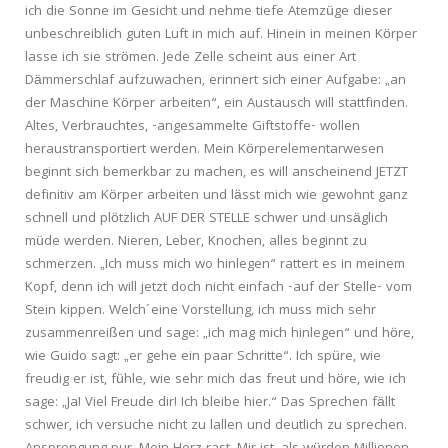
ich die Sonne im Gesicht und nehme tiefe Atemzüge dieser
unbeschreiblich guten Luft in mich auf. Hinein in meinen Körper
lasse ich sie strömen. Jede Zelle scheint aus einer Art
Dämmerschlaf aufzuwachen, erinnert sich einer Aufgabe: „an
der Maschine Körper arbeiten“, ein Austausch will stattfinden.
Altes, Verbrauchtes, -angesammelte Giftstoffe- wollen
heraustransportiert werden. Mein Körperelementarwesen
beginnt sich bemerkbar zu machen, es will anscheinend JETZT
definitiv am Körper arbeiten und lässt mich wie gewohnt ganz
schnell und plötzlich AUF DER STELLE schwer und unsäglich
müde werden. Nieren, Leber, Knochen, alles beginnt zu
schmerzen. „Ich muss mich wo hinlegen“ rattert es in meinem
Kopf, denn ich will jetzt doch nicht einfach -auf der Stelle- vom
Stein kippen. Welch´eine Vorstellung, ich muss mich sehr
zusammenreißen und sage: „ich mag mich hinlegen“ und höre,
wie Guido sagt: „er gehe ein paar Schritte“. Ich spüre, wie
freudig er ist, fühle, wie sehr mich das freut und höre, wie ich
sage: „Ja! Viel Freude dir! Ich bleibe hier.“ Das Sprechen fällt
schwer, ich versuche nicht zu lallen und deutlich zu sprechen.