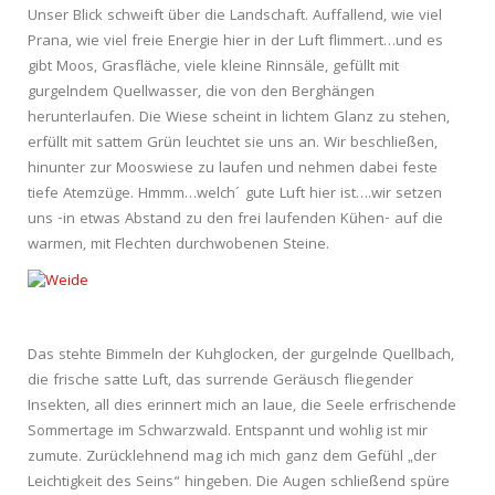
Unser Blick schweift über die Landschaft. Auffallend, wie viel
Prana, wie viel freie Energie hier in der Luft flimmert…und es
gibt Moos, Grasfläche, viele kleine Rinnsäle, gefüllt mit
gurgelndem Quellwasser, die von den Berghängen
herunterlaufen. Die Wiese scheint in lichtem Glanz zu stehen,
erfüllt mit sattem Grün leuchtet sie uns an. Wir beschließen,
hinunter zur Mooswiese zu laufen und nehmen dabei feste
tiefe Atemzüge. Hmmm…welch´ gute Luft hier ist….wir setzen
uns -in etwas Abstand zu den frei laufenden Kühen- auf die
warmen, mit Flechten durchwobenen Steine.
Das stehte Bimmeln der Kuhglocken, der gurgelnde Quellbach,
die frische satte Luft, das surrende Geräusch fliegender
Insekten, all dies erinnert mich an laue, die Seele erfrischende
Sommertage im Schwarzwald. Entspannt und wohlig ist mir
zumute. Zurücklehnend mag ich mich ganz dem Gefühl „der
Leichtigkeit des Seins“ hingeben. Die Augen schließend spüre