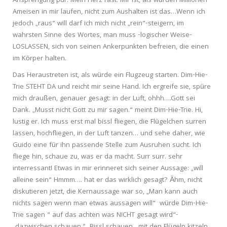
Ansprengung pur. Mein Herz rast. Mir ist, als würden Millionen
Ameisen in mir laufen, nicht zum Aushalten ist das…Wenn ich
jedoch „raus“ will darf ich mich nicht „rein“-steigern, im
wahrsten Sinne des Wortes, man muss -logischer Weise-
LOSLASSEN, sich von seinen Ankerpunkten befreien, die einen
im Körper halten.
Das Heraustreten ist, als würde ein Flugzeug starten. Dim-Hie-
Trie STEHT DA und reicht mir seine Hand. Ich ergreife sie, spüre
mich draußen, genauer gesagt: in der Luft, ohhh….Gott sei
Dank. „Musst nicht Gott zu mir sagen.“ meint Dim-Hie-Trie. Hi,
lustig er. Ich muss erst mal bissl fliegen, die Flügelchen surren
lassen, hochfliegen, in der Luft tanzen… und sehe daher, wie
Guido eine für ihn passende Stelle zum Ausruhen sucht. Ich
fliege hin, schaue zu, was er da macht. Surr surr. sehr
interressant! Etwas in mir erinneret sich seiner Aussage: „will
alleine sein“ Hmmm…. hat er das wirklich gesagt? Ähm, nicht
diskutieren jetzt, die Kernaussage war so, „Man kann auch
nichts sagen wenn man etwas aussagen will“ würde Dim-Hie-
Trie sagen “ auf das achten was NICHT gesagt wird“-
„dazwischen schauen.“ Bissl schauen…mit den Flügeln kitzeln…