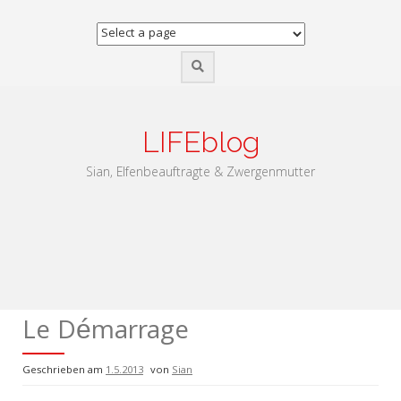
Zum
Inhalt
springen
LIFEblog
Sian, Elfenbeauftragte & Zwergenmutter
Le Démarrage
Geschrieben am
1.5.2013
von
Sian