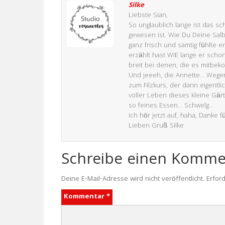
Silke
Liebste Sian,
So unglaublich lange ist das s
gewesen ist. Wie Du Deine Salb
ganz frisch und samtig fühlte 
erzählt hast WIE lange er scho
breit bei denen, die es mitbe
Und jeeeh, die Annette… Wegen de
zum Filzkurs, der dann eigentl
voller Leben dieses kleine Gä
so feines Essen… Schwelg…
Ich hör jetzt auf, haha, Danke f
Lieben Gruß Silke
Schreibe einen Komme
Deine E-Mail-Adresse wird nicht veröffentlicht.
Erford
Kommentar
*