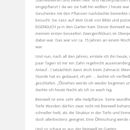
Stachelbeeren und vielen Heil- und Färberpflanzen
eingepflanzt ( da wo sie halt hin wollten ) heute wa
Geschenke mit den Pflanzen nachdachte bemerkte ich
besucht. Sie sass auf dem Grab von Bibbi und putze
EIGENDLICH ja in den Garten kam. Dieser Beinwell w
meinem ersten beseelten Zwergenfilzkurs im Oberp
dabei war. Das war vor ca. 15 Jahren an einem Woch
war.
Und nun, nach all den Jahren, erntete ich ihn heute,
paar Tagen ist mir ein Zahn regelrecht auseinander
Anlauf…) tatsächlich dann doch beim Zahnarzt. Mein 
Stunde hat es gedauert, oh jeh … dachte ich verfließ
geschlafen. „Ölziehen werde ich wieder beginnen und
dachte ich heute Nacht als ich so wach lag.
Beinwell ist eine sehr alte Heilpflanze. Seine wundh
Tiefe Wunden dürfen zwar nicht mit Beinwell behan
schneller heilt, als die Struktur in der Tiefe und Ein
doch allerbestens geeignet. Eine Ölmischung werde
Und so schaut er aus der Beinwell im Garten: