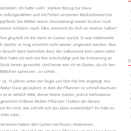
rbündeten. Ich hatte solch´ starken Bezug zur Deva
 im selbstgenähten und mit Perlen verzierten Medizinbeutel bei
h gepflückt. Die Blätter waren (monatelang) weder trocken noch
einen Schülern. Hach Silke, erinnerst Du Dich an meinen Salbei?
ort ging ließ ich ihn dann im Garten zurück. Er war mittlerweile
Ich dachte: er mag sicherlich nicht wieder umgesetzt werden. Was
inem Besuch dann bemerkte dass der Salbeistock kein Leben mehr
dlich hatte ich mich bei ihm entschuldigt und die Erinnerung an
tock hinein gesendet. Und heute war ich im Garten, da ich den
 Blättchen spriessen ..so schön…
 ca. 15 Jahren unter der Regie von Dim-Hie-Trie angelegt. Aus
Natur-Oase gezaubert, in dem die Pflanzen so schnell wuchsen
ist er wirklich MINI, dieser kleine Garten, jedoch körbeweise
ngesetzten Erdbeer-Mutter-Pflanzen ) hatten wir daraus
 ihr noch, wie schnell sich da Leben entwickelte!? Ihr habt es
schön oder…
mer/innen hatten den Garten mit Rosen, Himbeeren,