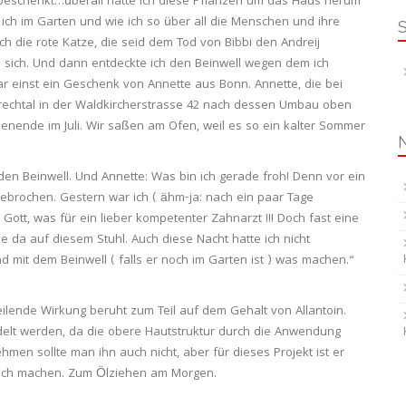
 beschenkt…überall hatte ich diese Pflanzen um das Haus herum
r ich im Garten und wie ich so über all die Menschen und ihre
 die rote Katze, die seid dem Tod von Bibbi den Andreij
 sich. Und dann entdeckte ich den Beinwell wegen dem ich
ar einst ein Geschenk von Annette aus Bonn. Annette, die bei
rechtal in der Waldkircherstrasse 42 nach dessen Umbau oben
enende im Juli. Wir saßen am Ofen, weil es so ein kalter Sommer
 den Beinwell. Und Annette: Was bin ich gerade froh! Denn vor ein
gebrochen. Gestern war ich ( ähm-ja: nach ein paar Tage
Gott, was für ein lieber kompetenter Zahnarzt !!! Doch fast eine
e da auf diesem Stuhl. Auch diese Nacht hatte ich nicht
 mit dem Beinwell ( falls er noch im Garten ist ) was machen.“
eilende Wirkung beruht zum Teil auf dem Gehalt von Allantoin.
delt werden, da die obere Hautstruktur durch die Anwendung
nehmen sollte man ihn auch nicht, aber für dieses Projekt ist er
 ich machen. Zum Ölziehen am Morgen.