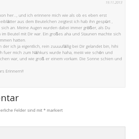
19.11.2013
chon her…, und ich erinnere mich wie als ob es eben erst
eiblätter aus dem Beutelchen zeigtest ich hab ihn gespürt ,
er sich an. Meine Augen wurden dabei immer größer, als Du
n im Beutel mit Dir war. Ein großes aha und Staunen machte sich
kommen hatten.
r ich ja eigentlich, rein zuuuufällig bei Dir gelandet bin, hihi
ich fuer mich zum Nähkurs wurde haha, meiiii wie schön und
rtchen war, und wie groß er einem vorkam. Die Sonne schien und
ürs Erinnern!!
ntar
erliche Felder sind mit
*
markiert