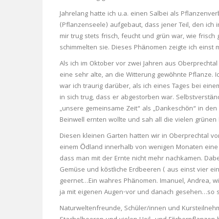
Jahrelang hatte ich u.a. einen Salbei als Pflanzenve
(Pflanzenseele) aufgebaut, dass jener Teil, den ich
mir trug stets frisch, feucht und grün war, wie frisc
schimmelten sie. Dieses Phänomen zeigte ich einst m
Als ich im Oktober vor zwei Jahren aus Oberprechtal f
eine sehr alte, an die Witterung gewöhnte Pflanze. 
war ich traurig darüber, als ich eines Tages bei e
in sich trug, dass er abgestorben war. Selbstverstän
„unsere gemeinsame Zeit“ als „Dankeschön“ in den S
Beinwell ernten wollte und sah all die vielen grünen
Diesen kleinen Garten hatten wir in Oberprechtal vor
einem Ödland innerhalb von wenigen Monaten eine 
dass man mit der Ernte nicht mehr nachkamen. Dabei 
Gemüse und köstliche Erdbeeren ( aus einst vier ei
geernet…Ein wahres Phänomen. Imanuel, Andrea, wisst
ja mit eigenen Augen-vor und danach gesehen…so 
Naturweltenfreunde, Schüler/innen und Kursteilneh