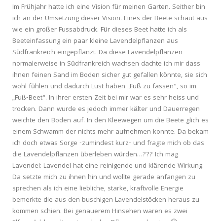
Im Frühjahr hatte ich eine Vision für meinen Garten. Seither bin
ich an der Umsetzung dieser Vision. Eines der Beete schaut aus
wie ein großer Fussabdruck. Für dieses Beet hatte ich als
Beeteinfassung ein paar kleine Lavendelpflanzen aus
Südfrankreich eingepflanzt. Da diese Lavendelpflanzen
normalerweise in Südfrankreich wachsen dachte ich mir dass
ihnen feinen Sand im Boden sicher gut gefallen könnte, sie sich
wohl fühlen und dadurch Lust haben „Fuß zu fassen“, so im
„Fuß-Beet“. In ihrer ersten Zeit bei mir war es sehr heiss und
trocken. Dann wurde es jedoch immer kälter und Dauerregen
weichte den Boden auf. In den Kleewegen um die Beete glich es
einem Schwamm der nichts mehr aufnehmen konnte. Da bekam
ich doch etwas Sorge -zumindest kurz- und fragte mich ob das
die Lavendelpflanzen überleben würden…??? Ich mag
Lavendel: Lavendel hat eine reinigende und klärende Wirkung.
Da setzte mich zu ihnen hin und wollte gerade anfangen zu
sprechen als ich eine liebliche, starke, kraftvolle Energie
bemerkte die aus den buschigen Lavendelstöcken heraus zu
kommen schien. Bei genauerem Hinsehen waren es zwei