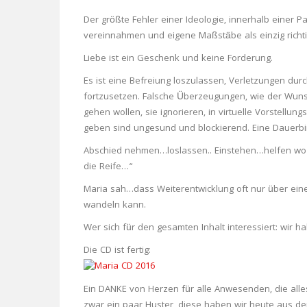
Der größte Fehler einer Ideologie, innerhalb einer P
vereinnahmen und eigene Maßstäbe als einzig richt
Liebe ist ein Geschenk und keine Forderung.
Es ist eine Befreiung loszulassen, Verletzungen du
fortzusetzen. Falsche Überzeugungen, wie der Wun
gehen wollen, sie ignorieren, in virtuelle Vorstellu
geben sind ungesund und blockierend. Eine Dauerbi
Abschied nehmen…loslassen.. Einstehen…helfen wo m
die Reife…“
Maria sah…dass Weiterentwicklung oft nur über ein
wandeln kann.
Wer sich für den gesamten Inhalt interessiert: wi
Die CD ist fertig:
Ein DANKE von Herzen für alle Anwesenden, die all
zwar ein paar Huster, diese haben wir heute aus d