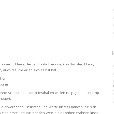
lassen… Ideen, Heimat, beste Freunde, Geschwister, Eltern,
n, auch die, die er an sich selbst hat…
ehen.
bung.
ohne Schmerzen… doch festhalten wollen ist gegen das Prinzip
neuert.
 die erworbenen Einsichten und Werte bietet Chancen: für sich
 eine erste Ebnung, der den Weg in die Freiheit erahnen lässt…