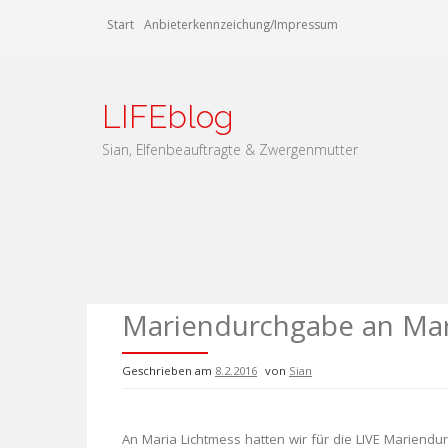
Zum
Start
Anbieterkennzeichung/Impressum
Inhalt
springen
LIFEblog
Sian, Elfenbeauftragte & Zwergenmutter
Mariendurchgabe an Mar
Geschrieben am
8.2.2016
von
Sian
An Maria Lichtmess hatten wir für die LIVE Mariendu