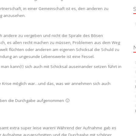
artnerschaft, in einer Gemeinschaft ist es, den anderen zu
ig anzusehen.
rch andere zu vergeben und nicht die Spirale des Bösen
sch, es allen recht machen zu müssen, Problemen aus dem Weg
ngswelt flüchten oder anderen am eigenen Schicksal die Schuld zu
ndung an ungesunde Lebenswerte ist eine Fessel.
an kann(!) sich auch mit Schicksal auseinander setzen führt in
e Krise möglich war…und das, was wir annehmen sich auch
r haben die Durchgabe aufgenommen 🙂
esamt extra super leise waren! Während der Aufnahme gab es
er Aufnahme ausgeschnitten und die Durchgabe mit schöner