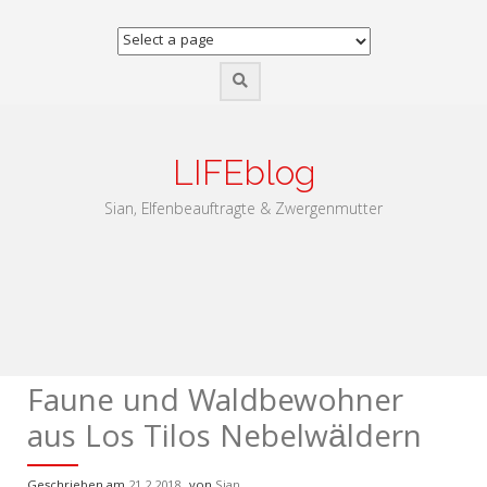
Zum
Inhalt
springen
LIFEblog
Sian, Elfenbeauftragte & Zwergenmutter
Faune und Waldbewohner
aus Los Tilos Nebelwäldern
Geschrieben am
21.2.2018
von
Sian