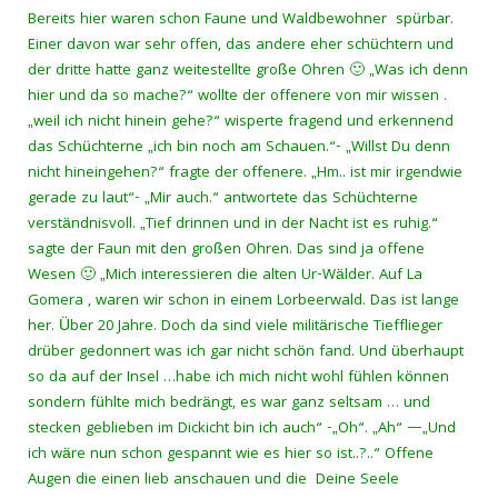
Bereits hier waren schon Faune und Waldbewohner spürbar.
Einer davon war sehr offen, das andere eher schüchtern und
der dritte hatte ganz weitestellte große Ohren 🙂 „Was ich denn
hier und da so mache?“ wollte der offenere von mir wissen .
„weil ich nicht hinein gehe?“ wisperte fragend und erkennend
das Schüchterne „ich bin noch am Schauen.“- „Willst Du denn
nicht hineingehen?“ fragte der offenere. „Hm.. ist mir irgendwie
gerade zu laut“- „Mir auch.“ antwortete das Schüchterne
verständnisvoll. „Tief drinnen und in der Nacht ist es ruhig.“
sagte der Faun mit den großen Ohren. Das sind ja offene
Wesen 🙂 „Mich interessieren die alten Ur-Wälder. Auf La
Gomera , waren wir schon in einem Lorbeerwald. Das ist lange
her. Über 20 Jahre. Doch da sind viele militärische Tiefflieger
drüber gedonnert was ich gar nicht schön fand. Und überhaupt
so da auf der Insel …habe ich mich nicht wohl fühlen können
sondern fühlte mich bedrängt, es war ganz seltsam … und
stecken geblieben im Dickicht bin ich auch“ -„Oh“. „Ah“ —„Und
ich wäre nun schon gespannt wie es hier so ist..?..“ Offene
Augen die einen lieb anschauen und die Deine Seele